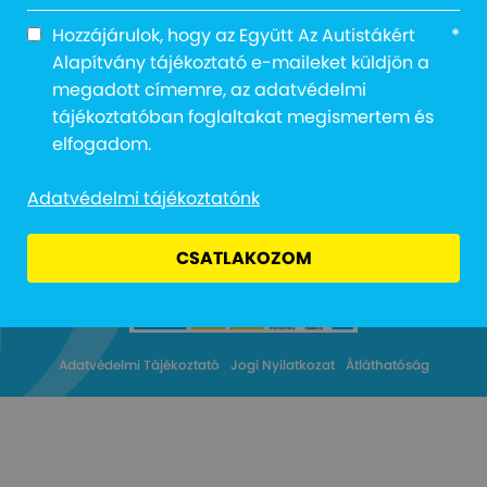
Hozzájárulok, hogy az Együtt Az Autistákért
*
Alapítvány tájékoztató e-maileket küldjön a
megadott címemre, az adatvédelmi
tájékoztatóban foglaltakat megismertem és
Cím: 1027 Budapest, Margit körút 12.
elfogadom.
Email: info@egyuttazautistakert.hu
Adományvonalunk: 13616
Adatvédelmi tájékoztatónk
Bankszámlaszám: 10300002-13790364-00034905
Adószám: 18745964-2-41
CSATLAKOZOM
Adatvédelmi Tájékoztató
Jogi Nyilatkozat
Átláthatóság